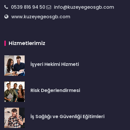
0539 816 94 50
info@kuzeyegeosgb.com
www.kuzeyegeosgb.com
Hizmetlerimiz
İşyeri Hekimi Hizmeti
Risk Değerlendirmesi
İş Sağlığı ve Güvenliği Eğitimleri