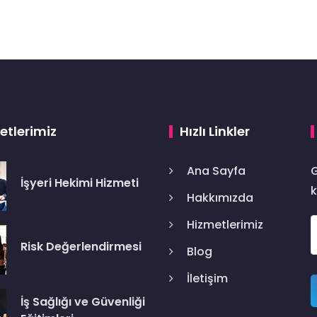
etlerimiz
Hızlı Linkler
Ana Sayfa
G
İşyeri Hekimi Hizmeti
k
Hakkımızda
Hizmetlerimiz
Risk Değerlendirmesi
Blog
İletişim
İş Sağlığı ve Güvenliği