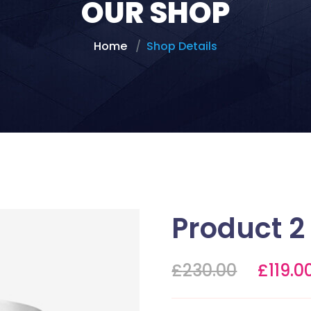
OUR SHOP
Home
Shop Details
Product 2
£
230.00
£
119.0