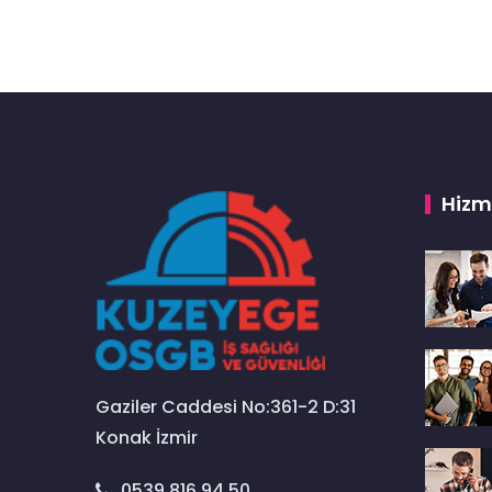
Hizm
Gaziler Caddesi No:361-2 D:31
Konak İzmir
0539 816 94 50